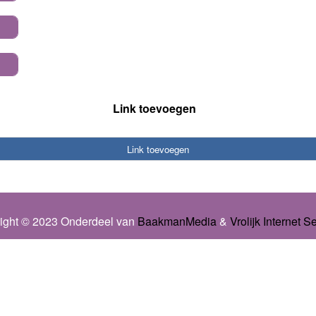
Link toevoegen
Link toevoegen
ight © 2023 Onderdeel van
BaakmanMedia
&
Vrolijk Internet S